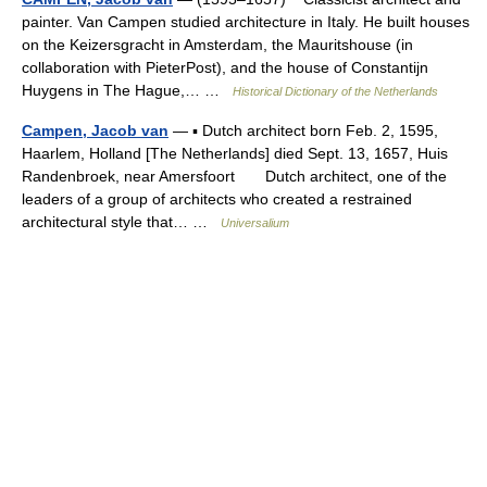
painter. Van Campen studied architecture in Italy. He built houses
on the Keizersgracht in Amsterdam, the Mauritshouse (in
collaboration with PieterPost), and the house of Constantijn
Huygens in The Hague,… …
Historical Dictionary of the Netherlands
Campen, Jacob van
— ▪ Dutch architect born Feb. 2, 1595,
Haarlem, Holland [The Netherlands] died Sept. 13, 1657, Huis
Randenbroek, near Amersfoort Dutch architect, one of the
leaders of a group of architects who created a restrained
architectural style that… …
Universalium