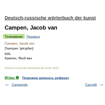
Deutsch-russische wörterbuch der kunst
Campen, Jacob van
Толкование
Перевод
Campen, Jacob van
['kampən 'jakɔpfan]
худ.
Кампен, Якоб ван
Deutsch-russische wörterbuch der kunst
.
2013
.
Игры ⚽
Поможем написать реферат
Campanile
Cancelli