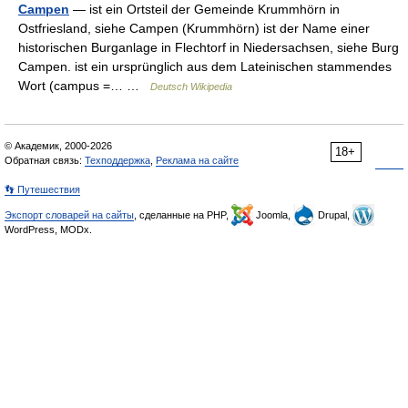
Campen
— ist ein Ortsteil der Gemeinde Krummhörn in
Ostfriesland, siehe Campen (Krummhörn) ist der Name einer
historischen Burganlage in Flechtorf in Niedersachsen, siehe Burg
Campen. ist ein ursprünglich aus dem Lateinischen stammendes
Wort (campus =… …
Deutsch Wikipedia
© Академик, 2000-2026
18+
Обратная связь:
Техподдержка
,
Реклама на сайте
👣 Путешествия
Экспорт словарей на сайты
, сделанные на PHP,
Joomla,
Drupal,
WordPress, MODx.