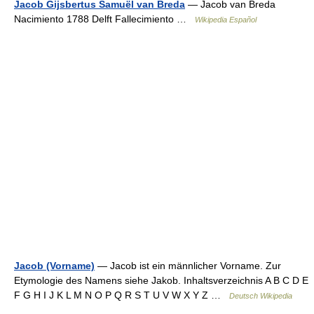
Jacob Gijsbertus Samuël van Breda
— Jacob van Breda
Nacimiento 1788 Delft Fallecimiento …
Wikipedia Español
Jacob (Vorname)
— Jacob ist ein männlicher Vorname. Zur
Etymologie des Namens siehe Jakob. Inhaltsverzeichnis A B C D E
F G H I J K L M N O P Q R S T U V W X Y Z …
Deutsch Wikipedia