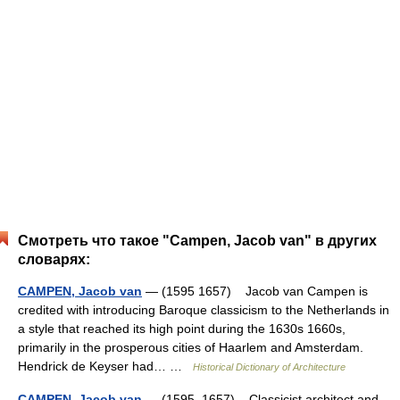
Смотреть что такое "Campen, Jacob van" в других
словарях:
CAMPEN, Jacob van
— (1595 1657) Jacob van Campen is
credited with introducing Baroque classicism to the Netherlands in
a style that reached its high point during the 1630s 1660s,
primarily in the prosperous cities of Haarlem and Amsterdam.
Hendrick de Keyser had… …
Historical Dictionary of Architecture
CAMPEN, Jacob van
— (1595–1657) Classicist architect and